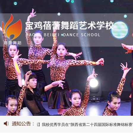
【蓓蕾舞蹈】我校优秀学员在“陕西省第二十四届国际标准舞锦标赛”中荣获