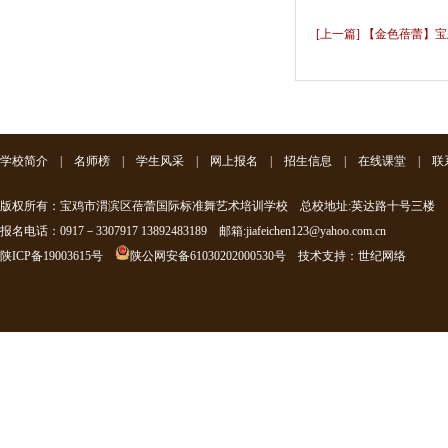
[上一篇] 【金色蓓蕾】
学校简介
|
名师榜
|
学生风采
|
网上报名
|
招生信息
|
在线课堂
|
联
版权所有：宝鸡市渭滨区蓓蕾国际标准舞艺术培训学校 总校地址:英达路十号三楼
报名电话：0917－3307917 13892483189 邮箱:jiafeichen123@yahoo.com.cn
陕ICP备19003615号
陕公网安备61030202000530号
技术支持
：
世纪网络