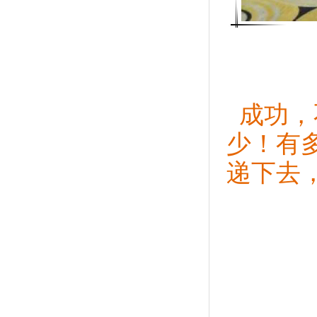
成功，
少！有
递下去