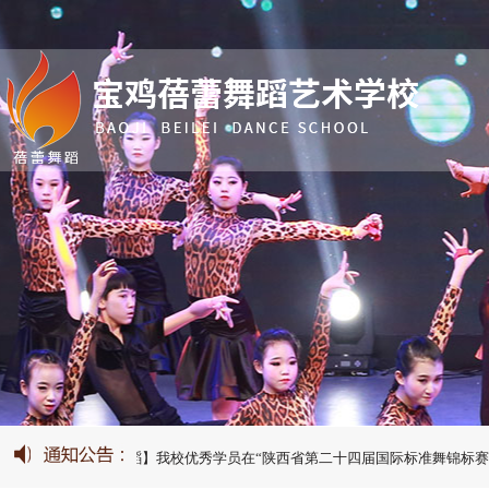
幕！
【蓓蕾舞蹈】我校优秀学员在“陕西省第二十四届国际标准舞锦标赛”