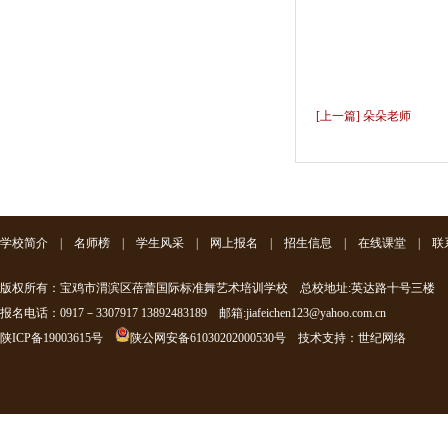
[上一篇] 朵朵老师
学校简介
|
名师榜
|
学生风采
|
网上报名
|
招生信息
|
在线课堂
|
联
版权所有：宝鸡市渭滨区蓓蕾国际标准舞艺术培训学校 总校地址:英达路十号三楼
报名电话：0917－3307917 13892483189 邮箱:jiafeichen123@yahoo.com.cn
陕ICP备19003615号
陕公网安备61030202000530号
技术支持
：
世纪网络